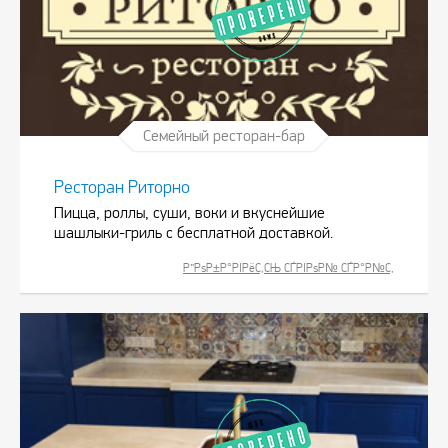
Семейный ресторан-бар
Ресторан Риторно
Пицца, роллы, суши, воки и вкуснейшие
шашлыки-гриль с бесплатной доставкой.
Р”РѕР±Р°РІРёС‚СЊ СЃРІРѕР№ СЃР°Р№С‚