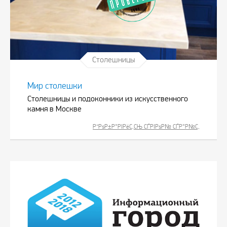
Столешницы
Мир столешки
Столешницы и подоконники из искусственного
камня в Москве
Р”РѕР±Р°РІРёС‚СЊ СЃРІРѕР№ СЃР°Р№С‚