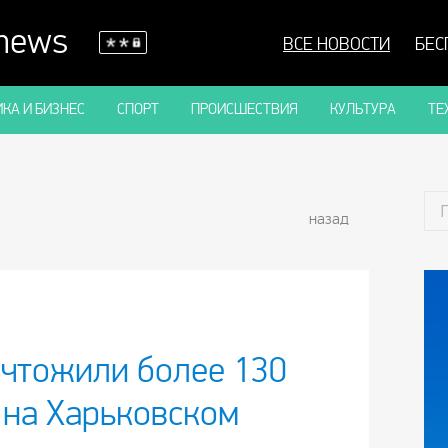
 news
ВСЕ НОВОСТИ
БЕС
КА И БИЗНЕС
СПОРТ
ПРОИСШЕСТВИЯ
КУЛЬТУРА
ТЕ
назад
ичтожили более 130
 на Харьковском