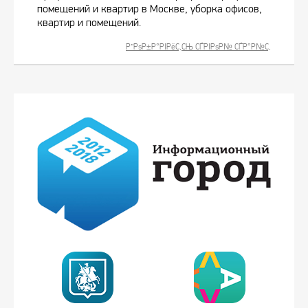
помещений и квартир в Москве, уборка офисов,
квартир и помещений.
Р”РѕР±Р°РІРёС‚СЊ СЃРІРѕР№ СЃР°Р№С‚