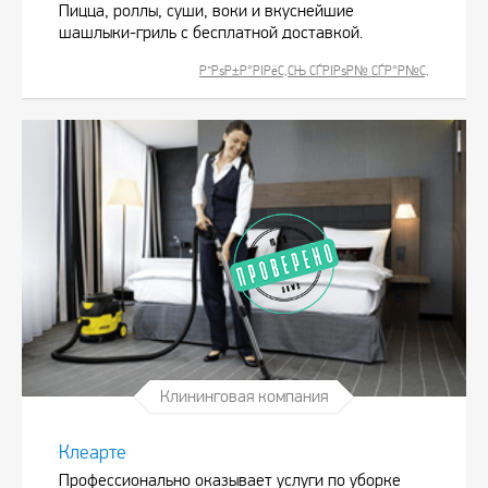
Пицца, роллы, суши, воки и вкуснейшие
шашлыки-гриль с бесплатной доставкой.
Р”РѕР±Р°РІРёС‚СЊ СЃРІРѕР№ СЃР°Р№С‚
Клининговая компания
Клеарте
Профессионально оказывает услуги по уборке