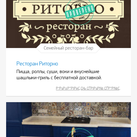
Семейный ресторан-бар
Ресторан Риторно
Пицца, роллы, суши, воки и вкуснейшие
шашлыки-гриль с бесплатной доставкой.
Р”РѕР±Р°РІРёС‚СЊ СЃРІРѕР№ СЃР°Р№С‚