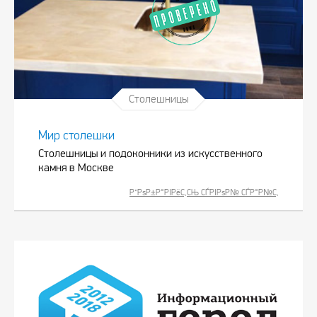
Столешницы
Мир столешки
Столешницы и подоконники из искусственного
камня в Москве
Р”РѕР±Р°РІРёС‚СЊ СЃРІРѕР№ СЃР°Р№С‚