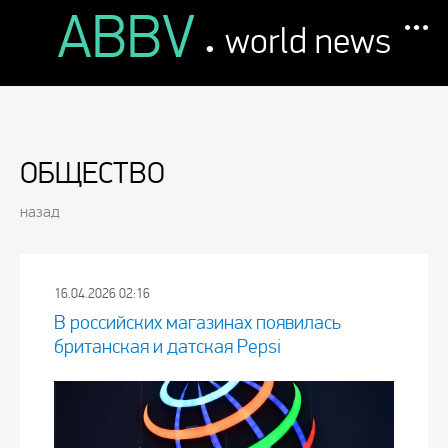
ABBV
.
world news
ОБЩЕСТВО
назад
16.04.2026 02:16
В российских магазинах появилась
британская и датская Pepsi