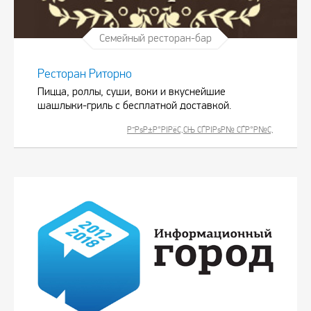
Семейный ресторан-бар
Ресторан Риторно
Пицца, роллы, суши, воки и вкуснейшие
шашлыки-гриль с бесплатной доставкой.
Р”РѕР±Р°РІРёС‚СЊ СЃРІРѕР№ СЃР°Р№С‚