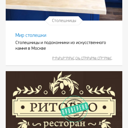
Столешницы
Мир столешки
Столешницы и подоконники из искусственного
камня в Москве
Р”РѕР±Р°РІРёС‚СЊ СЃРІРѕР№ СЃР°Р№С‚