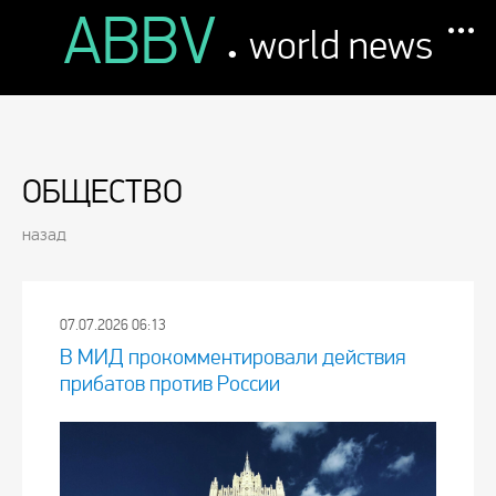
ABBV
.
world news
ОБЩЕСТВО
назад
07.07.2026 06:13
В МИД прокомментировали действия
прибатов против России