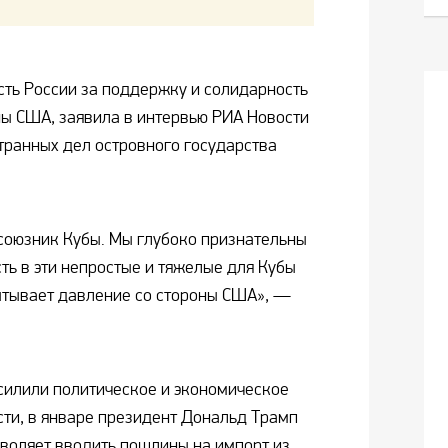
ть России за поддержку и солидарность
ны США, заявила в интервью РИА Новости
транных дел островного государства
союзник Кубы. Мы глубоко признательны
ть в эти непростые и тяжелые для Кубы
ытывает давление со стороны США», —
силили политическое и экономическое
сти, в январе президент Дональд Трамп
зволяет вводить пошлины на импорт из