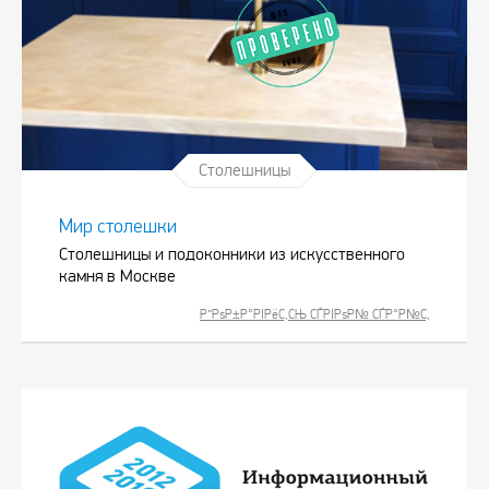
Столешницы
Мир столешки
Столешницы и подоконники из искусственного
камня в Москве
Р”РѕР±Р°РІРёС‚СЊ СЃРІРѕР№ СЃР°Р№С‚