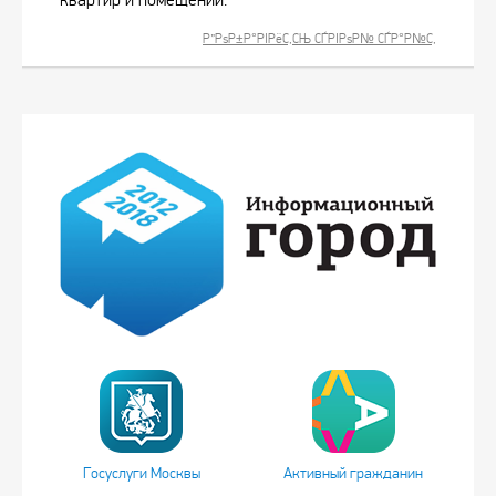
Р”РѕР±Р°РІРёС‚СЊ СЃРІРѕР№ СЃР°Р№С‚
Госуслуги Москвы
Активный гражданин