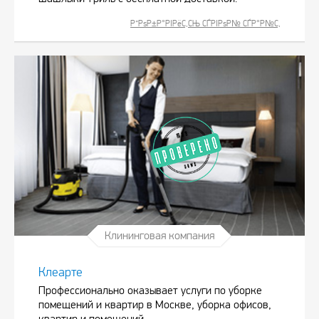
Р”РѕР±Р°РІРёС‚СЊ СЃРІРѕР№ СЃР°Р№С‚
Клининговая компания
Клеарте
Профессионально оказывает услуги по уборке
помещений и квартир в Москве, уборка офисов,
квартир и помещений.