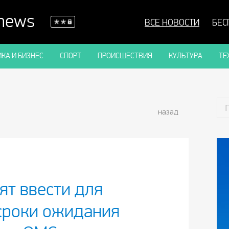
 news
ВСЕ НОВОСТИ
БЕС
КА И БИЗНЕС
СПОРТ
ПРОИСШЕСТВИЯ
КУЛЬТУРА
ТЕ
назад
ят ввести для
сроки ожидания