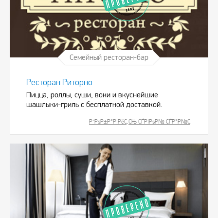
Семейный ресторан-бар
Ресторан Риторно
Пицца, роллы, суши, воки и вкуснейшие
шашлыки-гриль с бесплатной доставкой.
Р”РѕР±Р°РІРёС‚СЊ СЃРІРѕР№ СЃР°Р№С‚