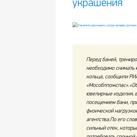
украшения
Перед баней, трениро
необходимо снимать 
кольца, сообщили РИ
«Мособлпожспас».«Об
ювелирные изделия, в
посещением бани, при
физической нагрузко
агентства.По его сло
сильный отек, которы
потребовать срочной