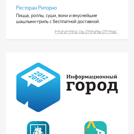
Ресторан Риторно
Пицца, роллы, суши, воки и вкуснейшие
шашлыки-гриль с бесплатной доставкой.
Р”РѕР±Р°РІРёС‚СЊ СЃРІРѕР№ СЃР°Р№С‚