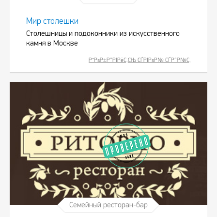
Мир столешки
Столешницы и подоконники из искусственного
камня в Москве
Р”РѕР±Р°РІРёС‚СЊ СЃРІРѕР№ СЃР°Р№С‚
Семейный ресторан-бар