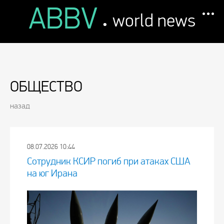
ABBV
.
world news
ОБЩЕСТВО
назад
08.07.2026 10:44
Сотрудник КСИР погиб при атаках США
на юг Ирана