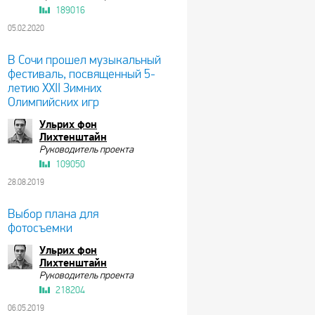
189016
05.02.2020
В Сочи прошел музыкальный
фестиваль, посвященный 5-
летию XXII Зимних
Олимпийских игр
Ульрих фон
Лихтенштайн
Руководитель проекта
109050
28.08.2019
Выбор плана для
фотосъемки
Ульрих фон
Лихтенштайн
Руководитель проекта
218204
06.05.2019