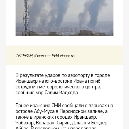
ТЕГЕРАН, 9 июля — РИА Новости.
В результате ударов по аэропорту в городе
Ираншахр на юго-востоке Ирана погиб
сотрудник метеорологического центра,
сообщил мэр Салим Кадхода.
Ранее иранские СМИ сообщали о взрывах на
острове Абу-Муса в Персидском заливе, а
также в иранских городах Ираншахр,
Чабахар, Конарак, Сирик, Джаск и Бендер-
Аббас. В последнем, как передавало