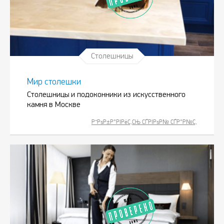
Столешницы
Мир столешки
Столешницы и подоконники из искусственного
камня в Москве
Р”РѕР±Р°РІРёС‚СЊ СЃРІРѕР№ СЃР°Р№С‚