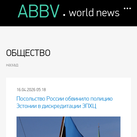
ABBV
.
world news
ОБЩЕСТВО
назад
16.04.2026 05:18
Посольство России обвинило полицию
Эстонии в дискредитации ЭПХЦ