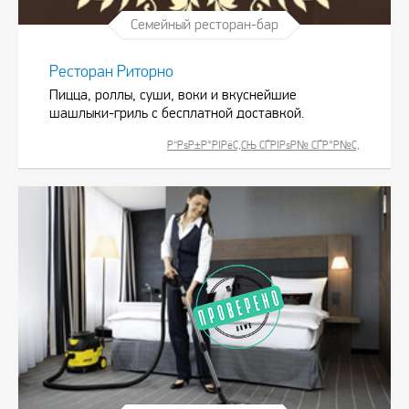
Семейный ресторан-бар
Ресторан Риторно
Пицца, роллы, суши, воки и вкуснейшие
шашлыки-гриль с бесплатной доставкой.
Р”РѕР±Р°РІРёС‚СЊ СЃРІРѕР№ СЃР°Р№С‚