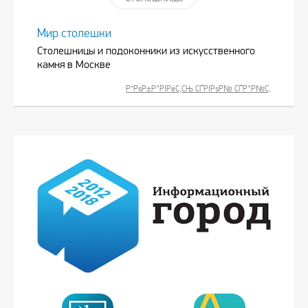
Мир столешки
Столешницы и подоконники из искусственного
камня в Москве
Р”РѕР±Р°РІРёС‚СЊ СЃРІРѕР№ СЃР°Р№С‚