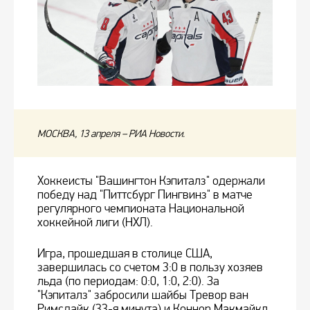
МОСКВА, 13 апреля – РИА Новости.
Хоккеисты "Вашингтон Кэпиталз" одержали
победу над "Питтсбург Пингвинз" в матче
регулярного чемпионата Национальной
хоккейной лиги (НХЛ).
Игра, прошедшая в столице США,
завершилась со счетом 3:0 в пользу хозяев
льда (по периодам: 0:0, 1:0, 2:0). За
"Кэпиталз" забросили шайбы Тревор ван
Римсдайк (33-я минута) и Коннор Макмайкл