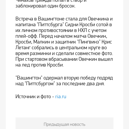
Чинахов трижды попал в створ и
заблокировал один бросок.
Встреча в Вашингтоне стала для Овечкина и
капитана "Питтсбурга" Сидни Кросби сотой в
их личном противостоянии в НХЛ с учетом
плей-офф. Перед началом матча Овечкин,
Кросби, Малкин и защитник "Пингвинз" Крис
Летанг собрались в центральном круге во
время разминки и сделали совместное фото.
При стартовом вбрасывании Овечкин вышел
на лед против Кросби.
"Вашингтон" одержал вторую победу подряд
над "Питтсбургом" за последние два дня.
Источник и фото -
ria.ru
Предыдущая новость