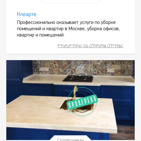
Клеарте
Профессионально оказывает услуги по уборке
помещений и квартир в Москве, уборка офисов,
квартир и помещений.
Р”РѕР±Р°РІРёС‚СЊ СЃРІРѕР№ СЃР°Р№С‚
Столешницы