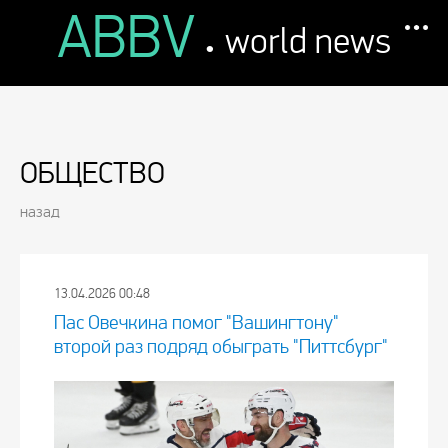
ABBV
.
world news
ОБЩЕСТВО
назад
13.04.2026 00:48
Пас Овечкина помог "Вашингтону"
второй раз подряд обыграть "Питтсбург"