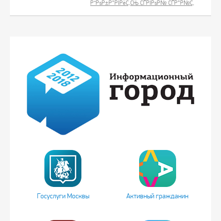
Р”РѕР±Р°РІРёС‚СЊ СЃРІРѕР№ СЃР°Р№С‚
Госуслуги Москвы
Активный гражданин