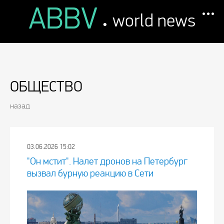
ABBV
.
world news
ОБЩЕСТВО
назад
03.06.2026 15:02
"Он мстит". Налет дронов на Петербург
вызвал бурную реакцию в Сети