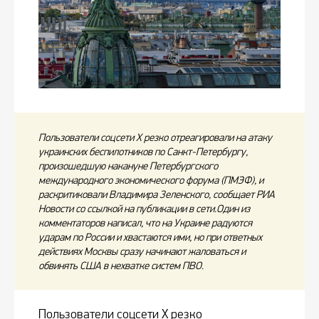
Пользователи соцсети X резко отреагировали на атаку
украинских беспилотников по Санкт-Петербургу,
произошедшую накануне Петербургского
международного экономического форума (ПМЭФ), и
раскритиковали Владимира Зеленского, сообщает РИА
Новости со ссылкой на публикации в сети.Один из
комментаторов написал, что на Украине радуются
ударам по России и хвастаются ими, но при ответных
действиях Москвы сразу начинают жаловаться и
обвинять США в нехватке систем ПВО.
Пользователи соцсети X резко