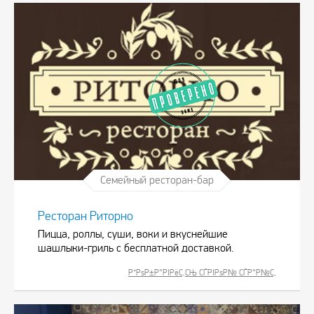
Семейный ресторан-бар
Ресторан Риторно
Пицца, роллы, суши, воки и вкуснейшие
шашлыки-гриль с бесплатной доставкой.
Р”РѕР±Р°РІРёС‚СЊ СЃРІРѕР№ СЃР°Р№С‚