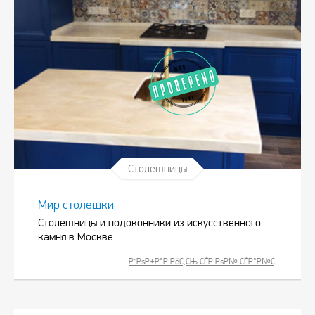
Столешницы
Мир столешки
Столешницы и подоконники из искусственного
камня в Москве
Р”РѕР±Р°РІРёС‚СЊ СЃРІРѕР№ СЃР°Р№С‚