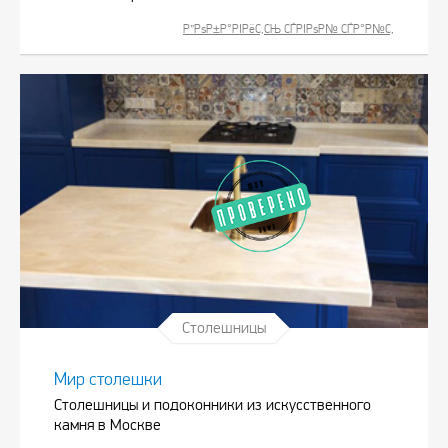
Р”РѕР±Р°РІРёС‚СЊ СЃРІРѕР№ СЃР°Р№С‚
Столешницы
Мир столешки
Столешницы и подоконники из искусственного
камня в Москве