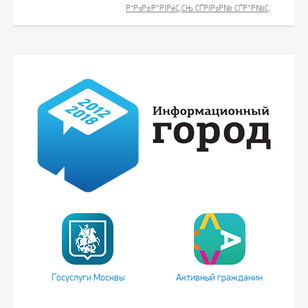
Р”РѕР±Р°РІРёС‚СЊ СЃРІРѕР№ СЃР°Р№С‚
Госуслуги Москвы
Активный гражданин