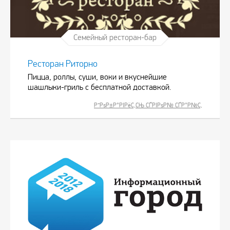
Семейный ресторан-бар
Ресторан Риторно
Пицца, роллы, суши, воки и вкуснейшие
шашлыки-гриль с бесплатной доставкой.
Р”РѕР±Р°РІРёС‚СЊ СЃРІРѕР№ СЃР°Р№С‚