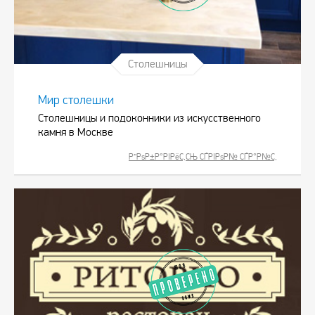
Столешницы
Мир столешки
Столешницы и подоконники из искусственного
камня в Москве
Р”РѕР±Р°РІРёС‚СЊ СЃРІРѕР№ СЃР°Р№С‚