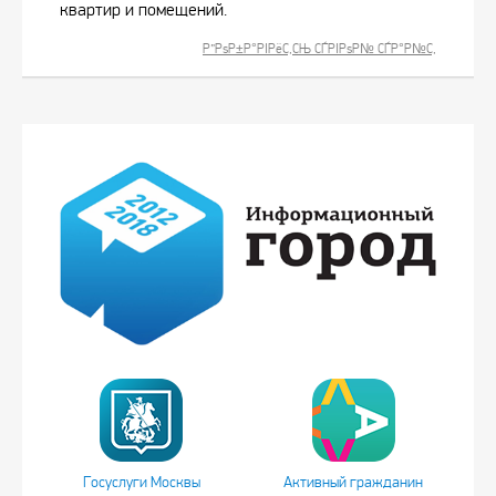
квартир и помещений.
Р”РѕР±Р°РІРёС‚СЊ СЃРІРѕР№ СЃР°Р№С‚
Госуслуги Москвы
Активный гражданин