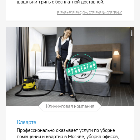
шашлыки-гриль с бесплатной доставкой.
Р”РѕР±Р°РІРёС‚СЊ СЃРІРѕР№ СЃР°Р№С‚
Клининговая компания
Клеарте
Профессионально оказывает услуги по уборке
помещений и квартир в Москве, уборка офисов,