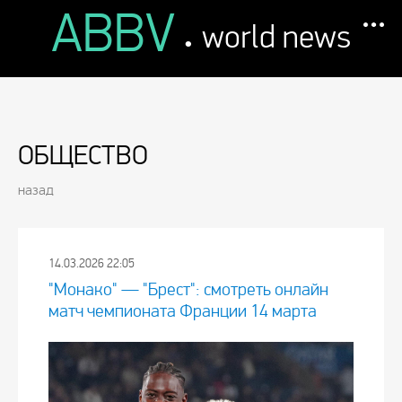
ABBV
.
world news
ОБЩЕСТВО
назад
14.03.2026 22:05
"Монако" — "Брест": смотреть онлайн
матч чемпионата Франции 14 марта