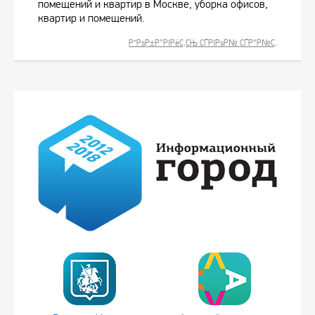
помещений и квартир в Москве, уборка офисов,
квартир и помещений.
Р”РѕР±Р°РІРёС‚СЊ СЃРІРѕР№ СЃР°Р№С‚