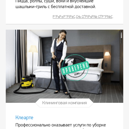
Пицца, роллы, суши, воки и вкуснейшие
шашлыки-гриль с бесплатной доставкой.
Р”РѕР±Р°РІРёС‚СЊ СЃРІРѕР№ СЃР°Р№С‚
Клининговая компания
Клеарте
Профессионально оказывает услуги по уборке