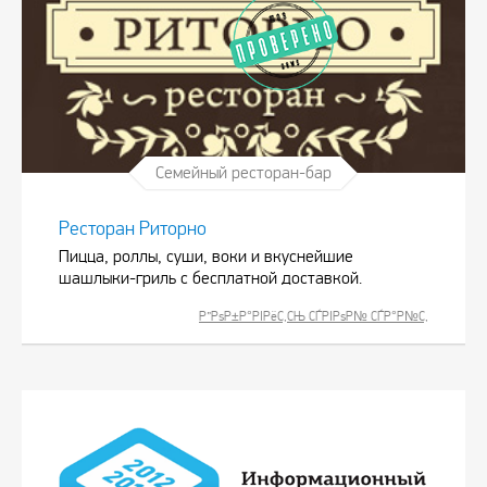
Семейный ресторан-бар
Ресторан Риторно
Пицца, роллы, суши, воки и вкуснейшие
шашлыки-гриль с бесплатной доставкой.
Р”РѕР±Р°РІРёС‚СЊ СЃРІРѕР№ СЃР°Р№С‚