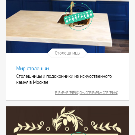
Столешницы
Мир столешки
Столешницы и подоконники из искусственного
камня в Москве
Р”РѕР±Р°РІРёС‚СЊ СЃРІРѕР№ СЃР°Р№С‚