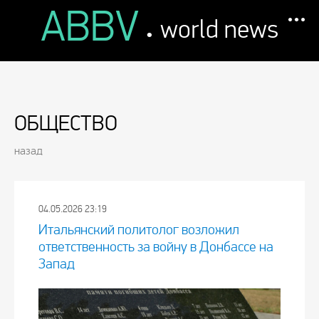
ABBV
.
world news
ОБЩЕСТВО
назад
04.05.2026 23:19
Итальянский политолог возложил
ответственность за войну в Донбассе на
Запад