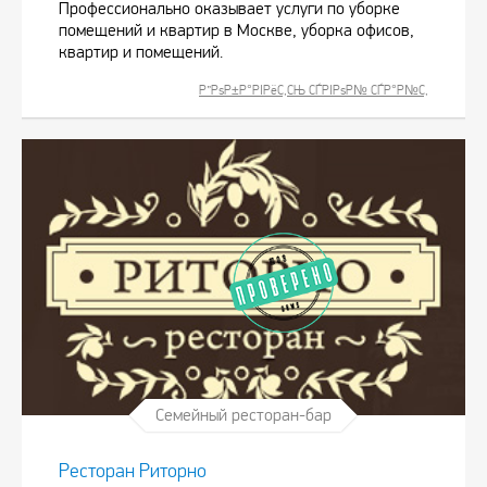
Профессионально оказывает услуги по уборке
помещений и квартир в Москве, уборка офисов,
квартир и помещений.
Р”РѕР±Р°РІРёС‚СЊ СЃРІРѕР№ СЃР°Р№С‚
Семейный ресторан-бар
Ресторан Риторно