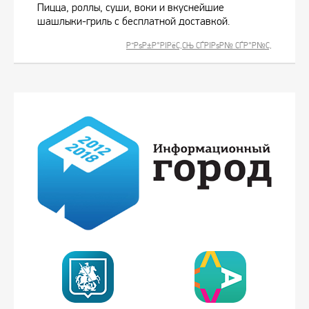
Пицца, роллы, суши, воки и вкуснейшие
шашлыки-гриль с бесплатной доставкой.
Р”РѕР±Р°РІРёС‚СЊ СЃРІРѕР№ СЃР°Р№С‚