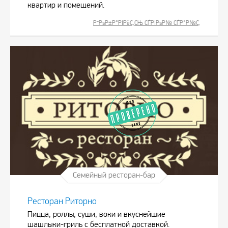
квартир и помещений.
Р”РѕР±Р°РІРёС‚СЊ СЃРІРѕР№ СЃР°Р№С‚
Семейный ресторан-бар
Ресторан Риторно
Пицца, роллы, суши, воки и вкуснейшие
шашлыки-гриль с бесплатной доставкой.