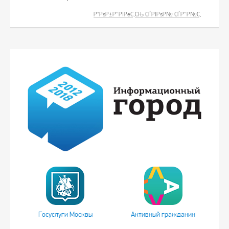
Р”РѕР±Р°РІРёС‚СЊ СЃРІРѕР№ СЃР°Р№С‚
Госуслуги Москвы
Активный гражданин