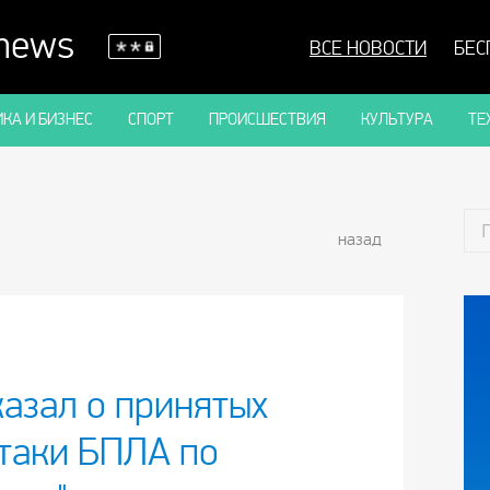
 news
ВСЕ НОВОСТИ
БЕС
КА И БИЗНЕС
СПОРТ
ПРОИСШЕСТВИЯ
КУЛЬТУРА
ТЕ
назад
казал о принятых
атаки БПЛА по