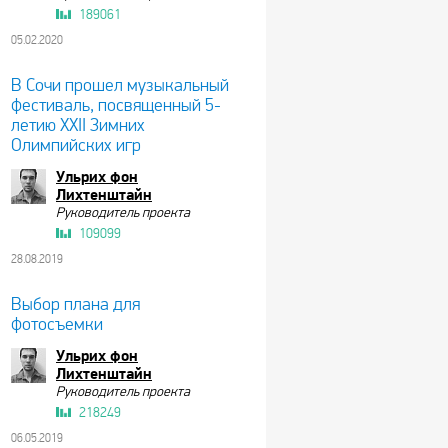
189061
05.02.2020
В Сочи прошел музыкальный
фестиваль, посвященный 5-
летию XXII Зимних
Олимпийских игр
Ульрих фон
Лихтенштайн
Руководитель проекта
109099
28.08.2019
Выбор плана для
фотосъемки
Ульрих фон
Лихтенштайн
Руководитель проекта
218249
06.05.2019