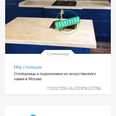
Столешницы
Мир столешки
Столешницы и подоконники из искусственного
камня в Москве
Р”РѕР±Р°РІРёС‚СЊ СЃРІРѕР№ СЃР°Р№С‚