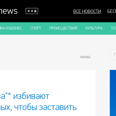
 news
ВСЕ НОВОСТИ
БЕС
КА И БИЗНЕС
СПОРТ
ПРОИСШЕСТВИЯ
КУЛЬТУРА
ТЕ
назад
а"* избивают
ых, чтобы заставить