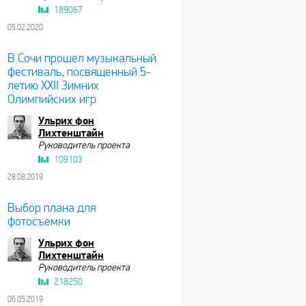
189067
05.02.2020
В Сочи прошел музыкальный
фестиваль, посвященный 5-
летию XXII Зимних
Олимпийских игр
Ульрих фон
Лихтенштайн
Руководитель проекта
109103
28.08.2019
Выбор плана для
фотосъемки
Ульрих фон
Лихтенштайн
Руководитель проекта
218250
06.05.2019