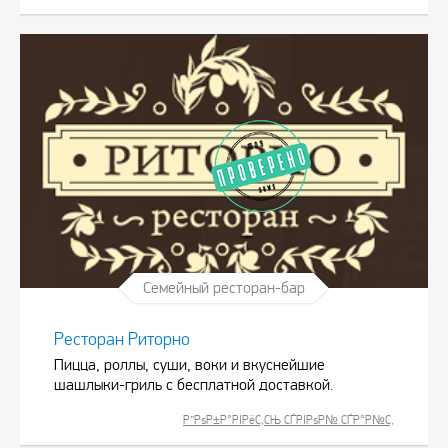
Семейный ресторан-бар
Ресторан Риторно
Пицца, роллы, суши, воки и вкуснейшие
шашлыки-гриль с бесплатной доставкой.
Р”РѕР±Р°РІРёС‚СЊ СЃРІРѕР№ СЃР°Р№С‚