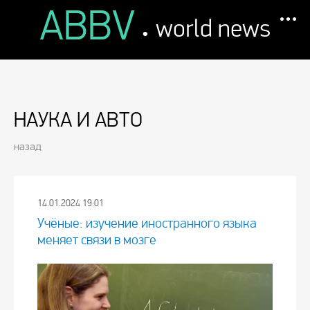
ABBV
.
world news
НАУКА И АВТО
назад
14.01.2024 19:01
Учёные: изучение иностранного языка
меняет связи в мозге