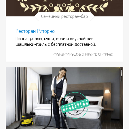
Семейный ресторан-бар
Ресторан Риторно
Пицца, роллы, суши, воки и вкуснейшие
шашлыки-гриль с бесплатной доставкой.
Р”РѕР±Р°РІРёС‚СЊ СЃРІРѕР№ СЃР°Р№С‚