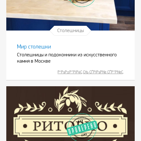
Столешницы
Мир столешки
Столешницы и подоконники из искусственного
камня в Москве
Р”РѕР±Р°РІРёС‚СЊ СЃРІРѕР№ СЃР°Р№С‚