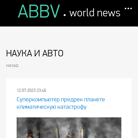
ABBV
.
world news
НАУКА И АВТО
назад
12.07.2023 23:46
Суперкомпьютер предрек планете
климатическую катастрофу