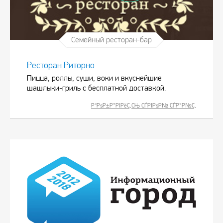
Семейный ресторан-бар
Ресторан Риторно
Пицца, роллы, суши, воки и вкуснейшие
шашлыки-гриль с бесплатной доставкой.
Р”РѕР±Р°РІРёС‚СЊ СЃРІРѕР№ СЃР°Р№С‚