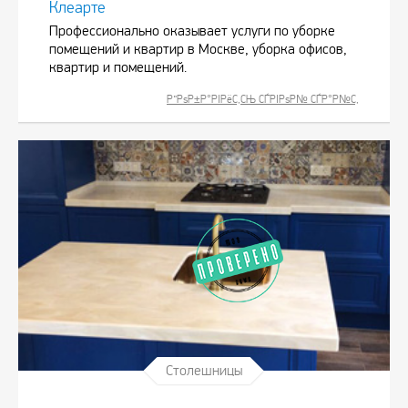
Клеарте
Профессионально оказывает услуги по уборке
помещений и квартир в Москве, уборка офисов,
квартир и помещений.
Р”РѕР±Р°РІРёС‚СЊ СЃРІРѕР№ СЃР°Р№С‚
Столешницы