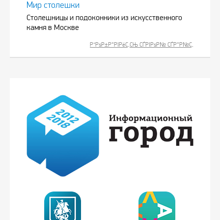
Мир столешки
Столешницы и подоконники из искусственного
камня в Москве
Р”РѕР±Р°РІРёС‚СЊ СЃРІРѕР№ СЃР°Р№С‚