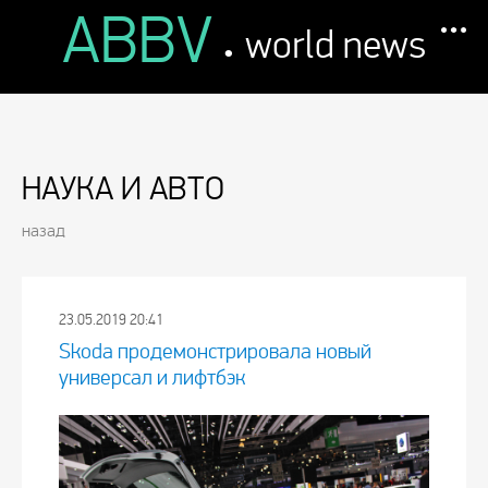
ABBV
.
world news
НАУКА И АВТО
назад
23.05.2019 20:41
Skoda продемонстрировала новый
универсал и лифтбэк