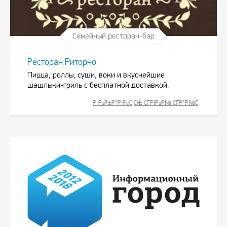
Семейный ресторан-бар
Ресторан Риторно
Пицца, роллы, суши, воки и вкуснейшие
шашлыки-гриль с бесплатной доставкой.
Р”РѕР±Р°РІРёС‚СЊ СЃРІРѕР№ СЃР°Р№С‚