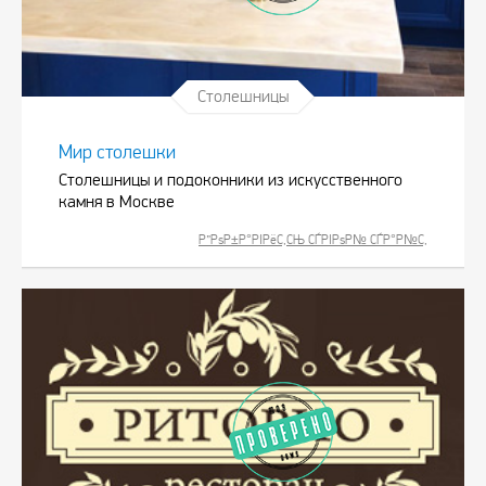
Столешницы
Мир столешки
Столешницы и подоконники из искусственного
камня в Москве
Р”РѕР±Р°РІРёС‚СЊ СЃРІРѕР№ СЃР°Р№С‚