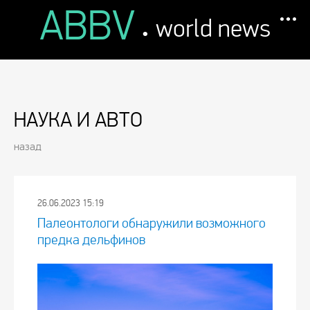
ABBV
.
world news
НАУКА И АВТО
назад
26.06.2023 15:19
Палеонтологи обнаружили возможного
предка дельфинов