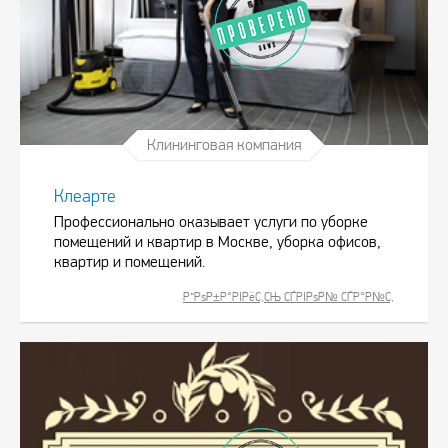
Клининговая компания
Клеарте
Профессионально оказывает услуги по уборке
помещений и квартир в Москве, уборка офисов,
квартир и помещений.
Р”РѕР±Р°РІРёС‚СЊ СЃРІРѕР№ СЃР°Р№С‚