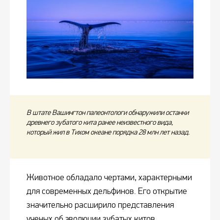
В штате Вашингтон палеонтологи обнаружили останки
древнего зубатого кита ранее неизвестного вида,
который жил в Тихом океане порядка 28 млн лет назад.
Животное обладало чертами, характерными
для современных дельфинов. Его открытие
значительно расширило представления
ученых об эволюции зубатых китов.