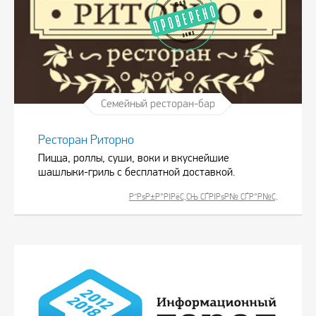
Семейный ресторан-бар
Ресторан Риторно
Пицца, роллы, суши, воки и вкуснейшие
шашлыки-гриль с бесплатной доставкой.
Р”РѕР±Р°РІРёС‚СЊ СЃРІРѕР№ СЃР°Р№С‚