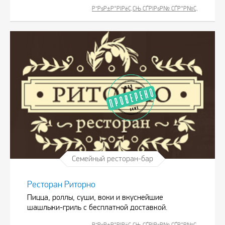
Р”РѕР±Р°РІРёС‚СЊ СЃРІРѕР№ СЃР°Р№С‚
Семейный ресторан-бар
Ресторан Риторно
Пицца, роллы, суши, воки и вкуснейшие
шашлыки-гриль с бесплатной доставкой.
Р”РѕР±Р°РІРёС‚СЊ СЃРІРѕР№ СЃР°Р№С‚