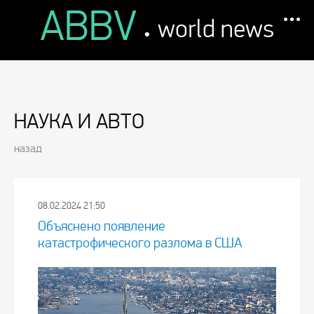
ABBV
.
world news
НАУКА И АВТО
назад
08.02.2024 21:50
Объяснено появление
катастрофического разлома в США