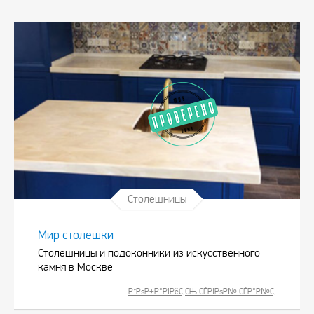
Столешницы
Мир столешки
Столешницы и подоконники из искусственного
камня в Москве
Р”РѕР±Р°РІРёС‚СЊ СЃРІРѕР№ СЃР°Р№С‚