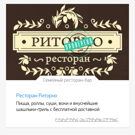
Семейный ресторан-бар
Ресторан Риторно
Пицца, роллы, суши, воки и вкуснейшие
шашлыки-гриль с бесплатной доставкой.
Р”РѕР±Р°РІРёС‚СЊ СЃРІРѕР№ СЃР°Р№С‚