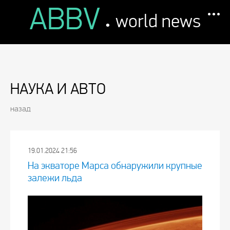
ABBV
.
world news
НАУКА И АВТО
назад
19.01.2024 21:56
На экваторе Марса обнаружили крупные
залежи льда