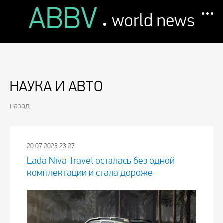
ABBV
.
world news
НАУКА И АВТО
назад
20.07.2023 23:27
Lada Niva Travel осталась без одной
комплектации и стала дороже