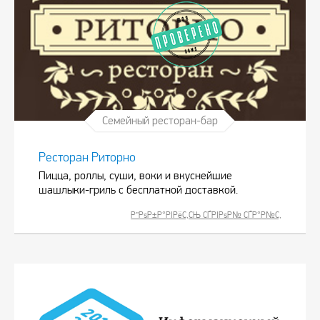
Семейный ресторан-бар
Ресторан Риторно
Пицца, роллы, суши, воки и вкуснейшие
шашлыки-гриль с бесплатной доставкой.
Р”РѕР±Р°РІРёС‚СЊ СЃРІРѕР№ СЃР°Р№С‚