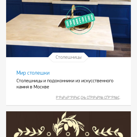
Столешницы
Мир столешки
Столешницы и подоконники из искусственного
камня в Москве
Р”РѕР±Р°РІРёС‚СЊ СЃРІРѕР№ СЃР°Р№С‚