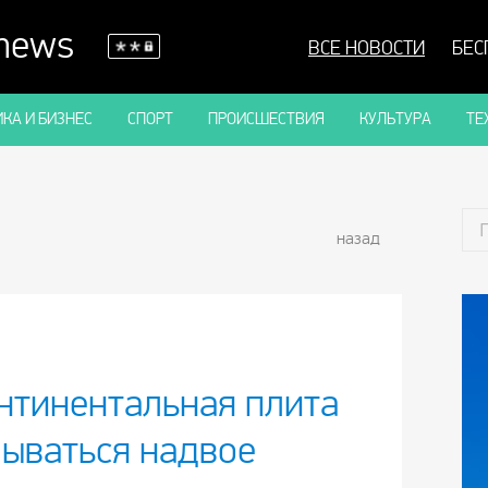
 news
ВСЕ НОВОСТИ
БЕС
КА И БИЗНЕС
СПОРТ
ПРОИСШЕСТВИЯ
КУЛЬТУРА
ТЕ
назад
нтинентальная плита
лываться надвое