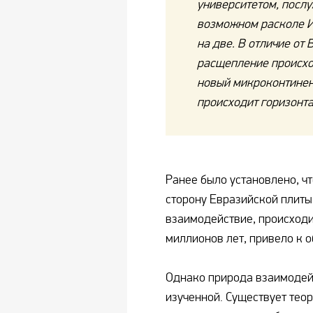
университетом, посл
возможном расколе И
на две. В отличие от 
расщепление происхо
новый микроконтинен
происходит горизонта
Ранее было установлено, чт
сторону Евразийской плиты 
взаимодействие, происход
миллионов лет, привело к 
Однако природа взаимодейс
изученной. Существует теор