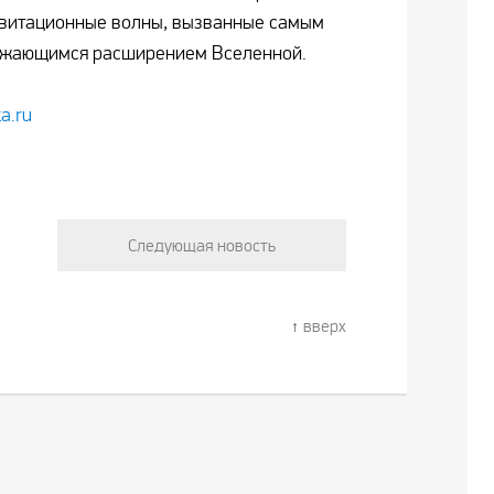
авитационные волны, вызванные самым
лжающимся расширением Вселенной.
ta.ru
Следующая новость
вверх