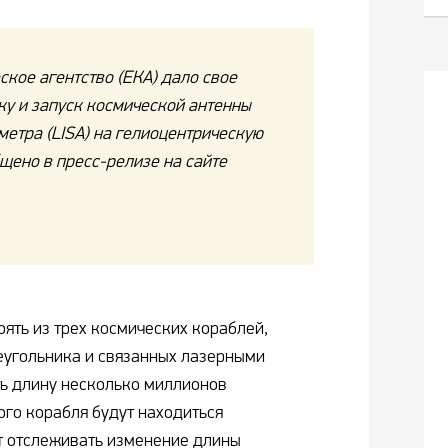
кое агентство (ЕКА) дало свое
ку и запуск космической антенны
етра (LISA) на гелиоцентрическую
бщено в пресс-релизе на сайте
тоять из трех космических кораблей,
еугольника и связанных лазерными
ть длину несколько миллионов
ого корабля будут находиться
т отслеживать изменение длины