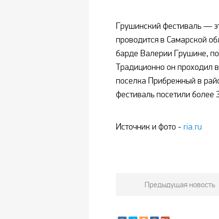
Грушинский фестиваль — эт
проводится в Самарской обл
барде Валерии Грушине, по
Традиционно он проходил в
поселка Прибрежный в райо
фестиваль посетили более 3
Источник и фото -
ria.ru
Предыдущая новость