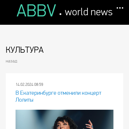
ABBV
.
world news
КУЛЬТУРА
назад
14.02.2024 08:59
В Екатеринбурге отменили концерт
Лолиты