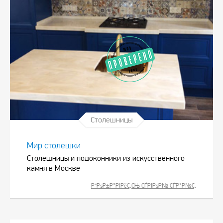
Столешницы
Мир столешки
Столешницы и подоконники из искусственного
камня в Москве
Р”РѕР±Р°РІРёС‚СЊ СЃРІРѕР№ СЃР°Р№С‚