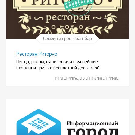
Семейный ресторан-бар
Ресторан Риторно
Пицца, роллы, суши, воки и вкуснейшие
шашлыки-гриль с бесплатной доставкой.
Р”РѕР±Р°РІРёС‚СЊ СЃРІРѕР№ СЃР°Р№С‚