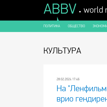
ABBV
.
world
ПОЛИТИКА
ОБЩЕСТВО
ЭКОНОМИ
КУЛЬТУРА
28.02.2024 17:46
На "Ленфильм
врио гендире