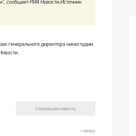
м", сообщает РИА Новости.Источник
рио генерального директора киностудии
Новости.
Следующая новость
вверх