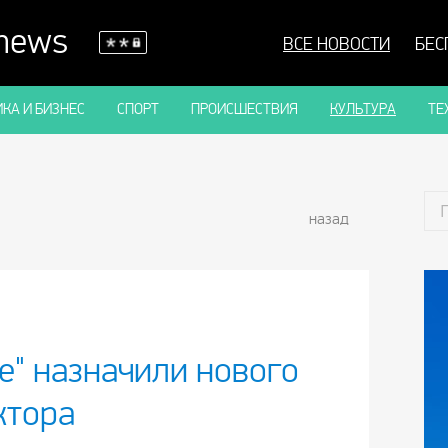
 news
ВСЕ НОВОСТИ
БЕС
КА И БИЗНЕС
СПОРТ
ПРОИСШЕСТВИЯ
КУЛЬТУРА
ТЕ
назад
е" назначили нового
ктора