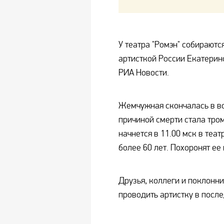
У театра "Ромэн" собираютс
артисткой России Екатери
РИА Новости.
Жемчужная скончалась в во
причиной смерти стала тр
начнется в 11.00 мск в теат
более 60 лет. Похоронят е
Друзья, коллеги и поклонни
проводить артистку в после