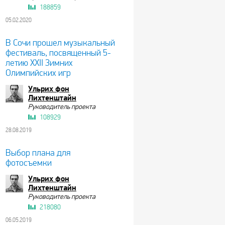
188859
05.02.2020
В Сочи прошел музыкальный
фестиваль, посвященный 5-
летию XXII Зимних
Олимпийских игр
Ульрих фон
Лихтенштайн
Руководитель проекта
108929
28.08.2019
Выбор плана для
фотосъемки
Ульрих фон
Лихтенштайн
Руководитель проекта
218080
06.05.2019