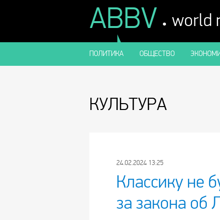
ABBV
.
world
ПОЛИТИКА
ОБЩЕСТВО
ЭКОНОМИ
КУЛЬТУРА
24.02.2024 13:25
Классику не б
за закона об 