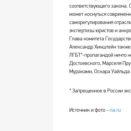
соответствующего закона. О
может коснуться современн
саморегулирования отрасли
экспертизы юристов и аккр
Глава комитета Государст
Александр Хинштейн также 
ЛГБТ*-пропагандой ничто н
Достоевского, Марселя Прус
Мураками, Оскара Уайльда 
* Запрещенное в России эк
Источник и фото -
ria.ru