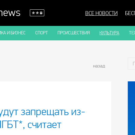
 news
ВСЕ НОВОСТИ
БЕС
КА И БИЗНЕС
СПОРТ
ПРОИСШЕСТВИЯ
КУЛЬТУРА
ТЕ
назад
удут запрещать из-
ЛГБТ*, считает