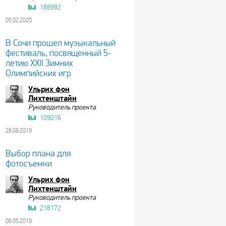
188982
05.02.2020
В Сочи прошел музыкальный
фестиваль, посвященный 5-
летию XXII Зимних
Олимпийских игр
Ульрих фон
Лихтенштайн
Руководитель проекта
109016
28.08.2019
Выбор плана для
фотосъемки
Ульрих фон
Лихтенштайн
Руководитель проекта
218172
06.05.2019