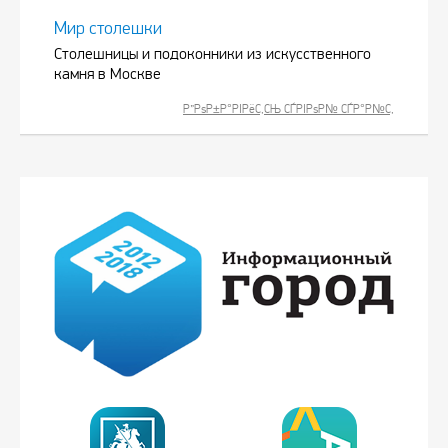
Мир столешки
Столешницы и подоконники из искусственного
камня в Москве
Р”РѕР±Р°РІРёС‚СЊ СЃРІРѕР№ СЃР°Р№С‚