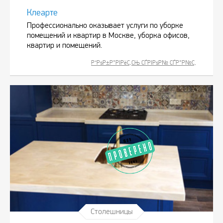
Клеарте
Профессионально оказывает услуги по уборке
помещений и квартир в Москве, уборка офисов,
квартир и помещений.
Р”РѕР±Р°РІРёС‚СЊ СЃРІРѕР№ СЃР°Р№С‚
Столешницы