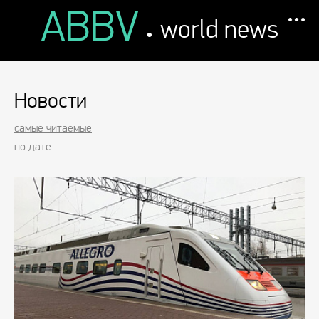
ABBV
.
world news
Новости
самые читаемые
по дате