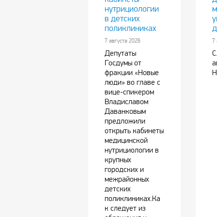
нутрициологии
м
в детских
у
поликлиниках
д
7 августа 2026
7
Депутаты
С
Госдумы от
а
фракции «Новые
Н
люди» во главе с
вице-спикером
Владиславом
Даванковым
предложили
открыть кабинеты
медицинской
нутрициологии в
крупных
городских и
межрайонных
детских
поликлиниках.Ка
к следует из