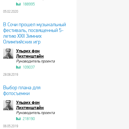
188995
05.02.2020
В Сочи прошел музыкальный
фестиваль, посвященный 5-
летию XXII Зимних
Олимпийских игр
Ульрих фон
Лихтенштайн
Руководитель проекта
109037
28.08.2019
Выбор плана для
фотосъемки
Ульрих фон
Лихтенштайн
Руководитель проекта
218190
06.05.2019