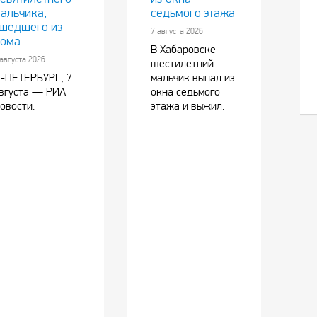
альчика,
седьмого этажа
шедшего из
7 августа 2026
ома
В Хабаровске
 августа 2026
шестилетний
.-ПЕТЕРБУРГ, 7
мальчик выпал из
вгуста — РИА
окна седьмого
овости.
этажа и выжил.