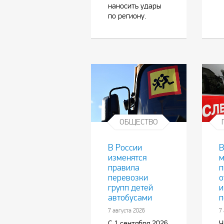
наносить удары
по региону.
ОБЩЕСТВО
В России
В
изменятся
м
правила
п
перевозки
о
групп детей
и
автобусами
п
7 августа 2026
7
С 1 сентября 2026
Ч