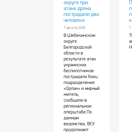
округе при
П
атаке дрона
п
пострадали два
п
человека
к
7 августа 2026
7
В Шебекинском
Т
округе
а
Белгородской
Н
области в
результате атак
украинских
беспилотников
пострадали боец
подразделения
«Орлан» и мирный
житель,
сообщили в
региональном
оперштабе.По
данным
ведомства, ВСУ
продолжают