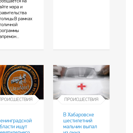
ообщается на
айте мэра и
равительства
толицы.В рамках
толичной
рограммы
апремон...
ПРОИСШЕСТВИЯ
ПРОИСШЕСТВИЯ
В
В Хабаровске
енинградской
шестилетний
бласти ищут
мальчик выпал
евятилетнего
из окна