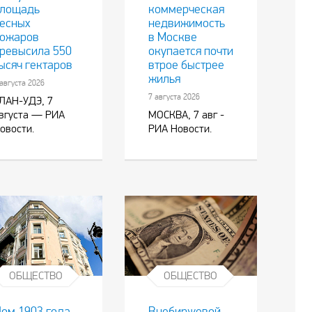
лощадь
коммерческая
есных
недвижимость
ожаров
в Москве
ревысила 550
окупается почти
ысяч гектаров
втрое быстрее
жилья
 августа 2026
7 августа 2026
ЛАН-УДЭ, 7
вгуста — РИА
МОСКВА, 7 авг -
овости.
РИА Новости.
ОБЩЕСТВО
ОБЩЕСТВО
ом 1903 года
Внебиржевой