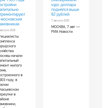
остройки
курс доллара
апитально
поднялся выше
тремонтируют
82 рублей
 московских
7 августа 2026
амовниках
МОСКВА, 7 авг —
 августа 2026
РИА Новости.
пециалисты
омплекса
ородского
озяйства
осквы начали
апитальный
емонт жилого
ома,
остроенного в
903 году, в
алом
ласьевском
ереулке в
айоне
амовники,