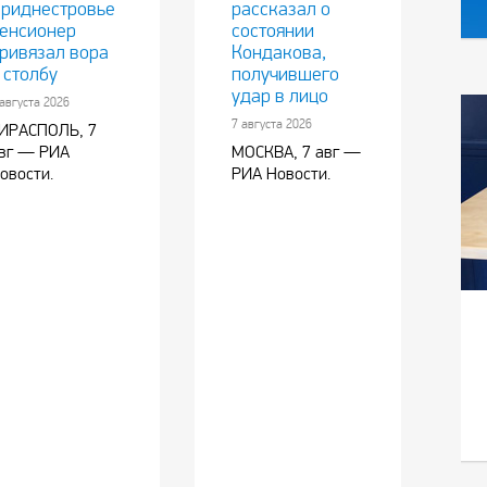
риднестровье
рассказал о
енсионер
состоянии
ривязал вора
Кондакова,
 столбу
получившего
удар в лицо
 августа 2026
7 августа 2026
ИРАСПОЛЬ, 7
вг — РИА
МОСКВА, 7 авг —
овости.
РИА Новости.