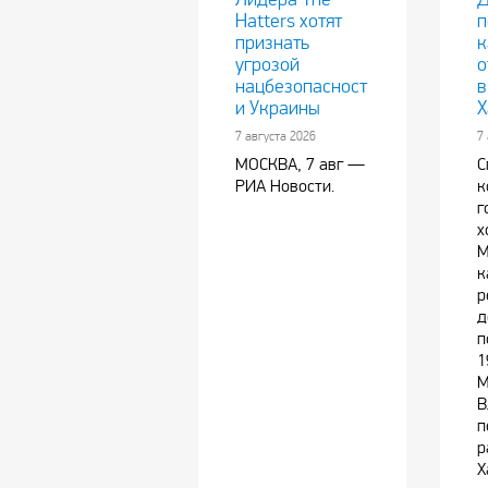
Hatters хотят
п
признать
к
угрозой
о
нацбезопасност
в
и Украины
Х
7 августа 2026
7
МОСКВА, 7 авг —
С
РИА Новости.
к
г
х
М
к
р
д
п
1
М
В
п
р
Х