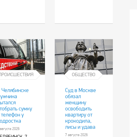
ПРОИСШЕСТВИЯ
ОБЩЕСТВО
 Челябинске
Суд в Москве
ужчина
обязал
ытался
женщину
тобрать сумку
освободить
 телефон у
квартиру от
одростка
крокодила,
лисы и удава
 августа 2026
7 августа 2026
ЕЛЯБИНСК, 7