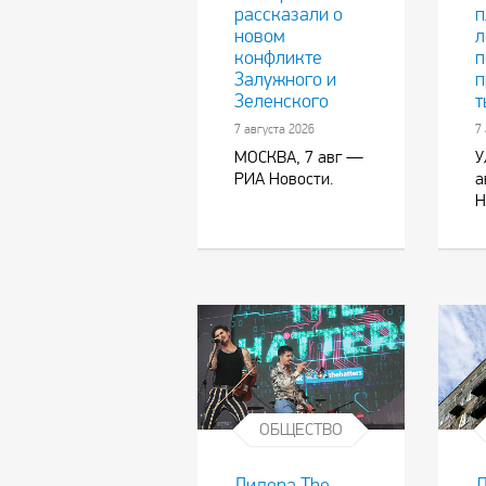
рассказали о
п
новом
л
конфликте
п
Залужного и
п
Зеленского
т
7 августа 2026
7
МОСКВА, 7 авг —
У
РИА Новости.
а
Н
ОБЩЕСТВО
Лидера The
Д