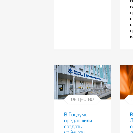
с
с
п
с
с
п
к
ОБЩЕСТВО
В Госдуме
предложили
Л
создать
о
кабинеты
д