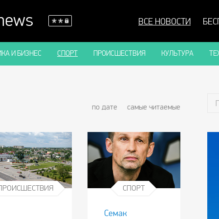
 news
ВСЕ НОВОСТИ
БЕС
КА И БИЗНЕС
СПОРТ
ПРОИСШЕСТВИЯ
КУЛЬТУРА
ТЕ
по дате
самые читаемые
ПРОИСШЕСТВИЯ
СПОРТ
В
Семак