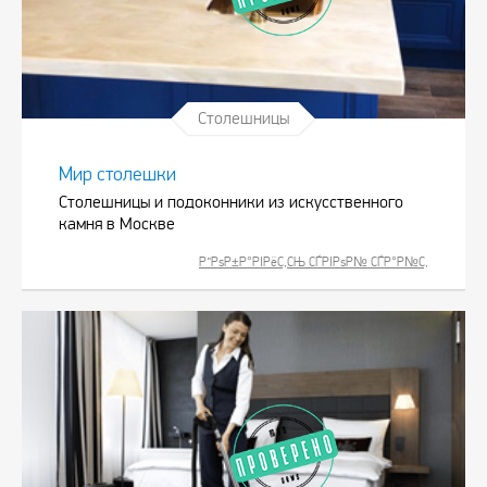
Столешницы
Мир столешки
Столешницы и подоконники из искусственного
камня в Москве
Р”РѕР±Р°РІРёС‚СЊ СЃРІРѕР№ СЃР°Р№С‚