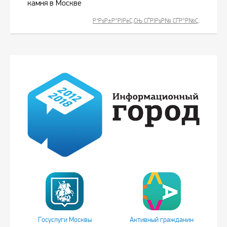
камня в Москве
Р”РѕР±Р°РІРёС‚СЊ СЃРІРѕР№ СЃР°Р№С‚
Госуслуги Москвы
Активный гражданин