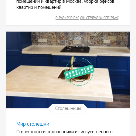
помещений и квартир в Москве, уборка офисов,
квартир и помещений.
Р”РѕР±Р°РІРёС‚СЊ СЃРІРѕР№ СЃР°Р№С‚
Столешницы
Мир столешки
Столешницы и подоконники из искусственного